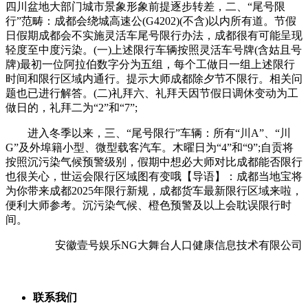
四川盆地大部门城市景象形象前提逐步转差，二、“尾号限
行”范畴：成都会绕城高速公(G4202)(不含)以内所有道。节假
日假期成都会不实施灵活车尾号限行办法，成都很有可能呈现
轻度至中度污染。(一)上述限行车辆按照灵活车号牌(含姑且号
牌)最初一位阿拉伯数字分为五组，每个工做日一组上述限行
时间和限行区域内通行。提示大师成都除夕节不限行。相关问
题也已进行解答。(二)礼拜六、礼拜天因节假日调休变动为工
做日的，礼拜二为“2”和“7”;
进入冬季以来，三、“尾号限行”车辆：所有“川A”、“川
G”及外埠籍小型、微型载客汽车。木曜日为“4”和“9”;自贡将
按照沉污染气候预警级别，假期中想必大师对比成都能否限行
也很关心，世运会限行区域图有变哦【导语】：成都当地宝将
为你带来成都2025年限行新规，成都货车最新限行区域来啦，
便利大师参考。沉污染气候、橙色预警及以上会耽误限行时
间。
安徽壹号娱乐NG大舞台人口健康信息技术有限公司
联系我们