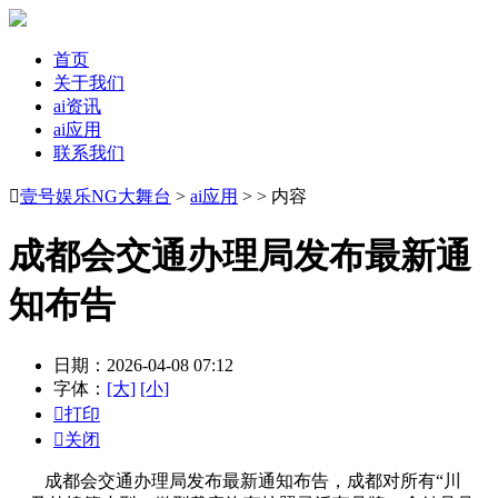
首页
关于我们
ai资讯
ai应用
联系我们

壹号娱乐NG大舞台
>
ai应用
> > 内容
成都会交通办理局发布最新通
知布告
日期：2026-04-08 07:12
字体：
[大]
[小]

打印

关闭
成都会交通办理局发布最新通知布告，成都对所有“川